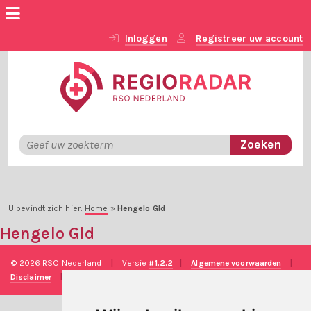
Inloggen
Registreer uw account
U bevindt zich hier:
Home
»
Hengelo Gld
Hengelo Gld
© 2026 RSO Nederland
|
Versie
#1.2.2
|
Algemene voorwaarden
|
Disclaimer
|
Privacy verklaring
|
Technische realisatie
Sieronline B.V.