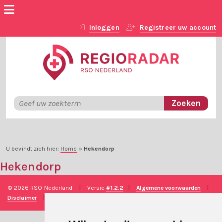
Inloggen
Registreer uw account
U bevindt zich hier:
Home
»
Hekendorp
Hekendorp
© 2026 RSO Nederland
|
Versie
#1.2.2
|
Algemene voorwaarden
|
Disclaimer
|
Privacy verklaring
|
Technische realisatie
Sieronline B.V.