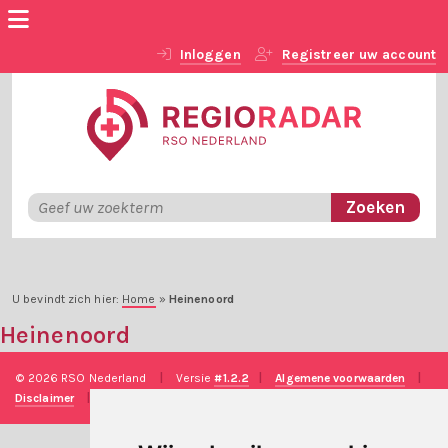
Inloggen
Registreer uw account
U bevindt zich hier:
Home
»
Heinenoord
Heinenoord
© 2026 RSO Nederland
|
Versie
#1.2.2
|
Algemene voorwaarden
|
Disclaimer
|
Privacy verklaring
|
Technische realisatie
Sieronline B.V.