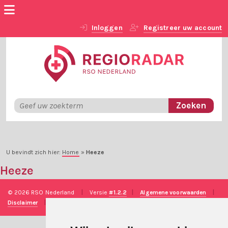
Inloggen
Registreer uw account
U bevindt zich hier:
Home
»
Heeze
Heeze
© 2026 RSO Nederland
|
Versie
#1.2.2
|
Algemene voorwaarden
|
Disclaimer
|
Privacy verklaring
|
Technische realisatie
Sieronline B.V.