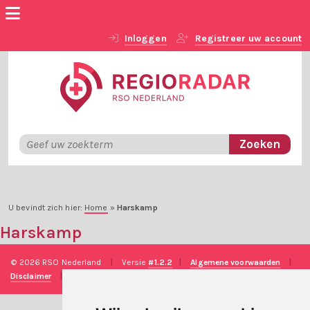
Inloggen
Registreer uw account
U bevindt zich hier:
Home
»
Harskamp
Harskamp
© 2026 RSO Nederland
|
Versie
#1.2.2
|
Algemene voorwaarden
|
Disclaimer
|
Privacy verklaring
|
Technische realisatie
Sieronline B.V.