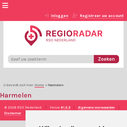
Inloggen
Registreer uw account
U bevindt zich hier:
Home
»
Harmelen
Harmelen
© 2026 RSO Nederland
|
Versie
#1.2.2
|
Algemene voorwaarden
|
Disclaimer
|
Privacy verklaring
|
Technische realisatie
Sieronline B.V.