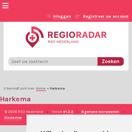
Inloggen
Registreer uw account
U bevindt zich hier:
Home
»
Harkema
Harkema
© 2026 RSO Nederland
|
Versie
#1.2.2
|
Algemene voorwaarden
|
Disclaimer
|
Privacy verklaring
|
Technische realisatie
Sieronline B.V.