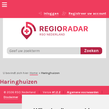
Inloggen
Registreer uw account
U bevindt zich hier:
Home
»
Haringhuizen
Haringhuizen
© 2026 RSO Nederland
|
Versie
#1.2.2
|
Algemene voorwaarden
|
Disclaimer
|
Privacy verklaring
|
Technische realisatie
Sieronline B.V.