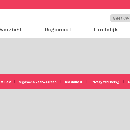
verzicht
Regionaal
Landelijk
e
#1.2.2
|
Algemene voorwaarden
|
Disclaimer
|
Privacy verklaring
|
T