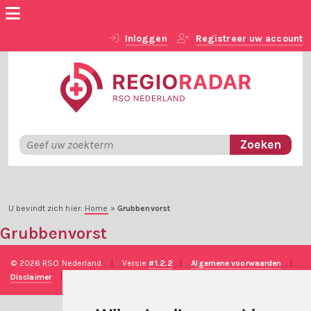
Inloggen
Registreer uw account
U bevindt zich hier:
Home
»
Grubbenvorst
Grubbenvorst
© 2026 RSO Nederland
|
Versie
#1.2.2
|
Algemene voorwaarden
|
Disclaimer
|
Privacy verklaring
|
Technische realisatie
Sieronline B.V.