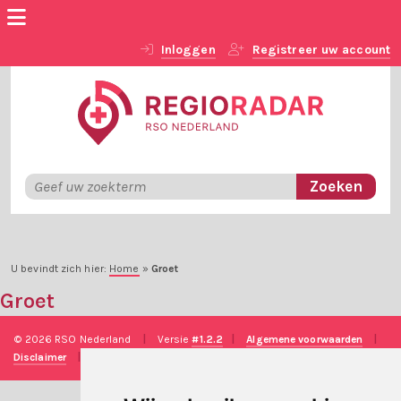
Inloggen
Registreer uw account
U bevindt zich hier:
Home
»
Groet
Groet
© 2026 RSO Nederland
|
Versie
#1.2.2
|
Algemene voorwaarden
|
Disclaimer
|
Privacy verklaring
|
Technische realisatie
Sieronline B.V.