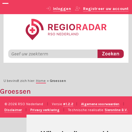
Inloggen
Registreer uw account
U bevindt zich hier:
Home
»
Groessen
Groessen
© 2026 RSO Nederland
|
Versie
#1.2.2
|
Algemene voorwaarden
|
Disclaimer
|
Privacy verklaring
|
Technische realisatie
Sieronline B.V.