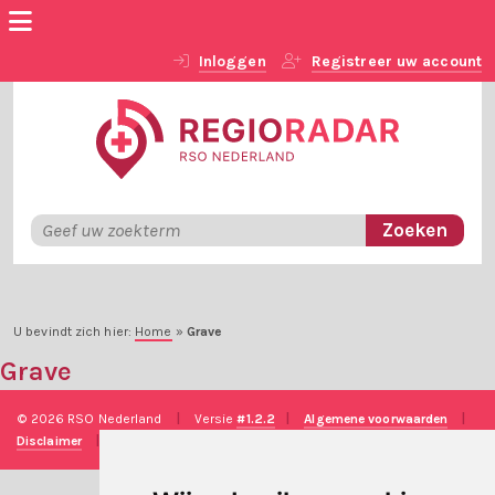
Inloggen
Registreer uw account
U bevindt zich hier:
Home
»
Grave
Grave
© 2026 RSO Nederland
|
Versie
#1.2.2
|
Algemene voorwaarden
|
Disclaimer
|
Privacy verklaring
|
Technische realisatie
Sieronline B.V.