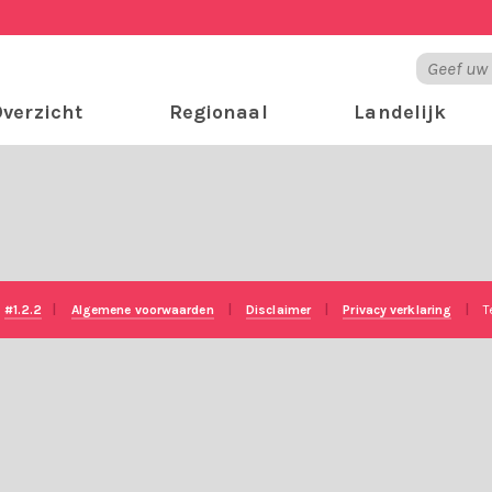
verzicht
Regionaal
Landelijk
e
#1.2.2
|
Algemene voorwaarden
|
Disclaimer
|
Privacy verklaring
|
T