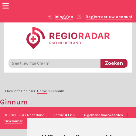
Inloggen
Registreer uw account
U bevindt zich hier:
Home
»
Ginnum
Ginnum
© 2026 RSO Nederland
|
Versie
#1.2.2
|
Algemene voorwaarden
|
Disclaimer
|
Privacy verklaring
|
Technische realisatie
Sieronline B.V.