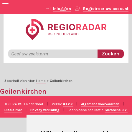
Inloggen
Registreer uw account
U bevindt zich hier:
Home
»
Geilenkirchen
Geilenkirchen
© 2026 RSO Nederland
|
Versie
#1.2.2
|
Algemene voorwaarden
|
Disclaimer
|
Privacy verklaring
|
Technische realisatie
Sieronline B.V.