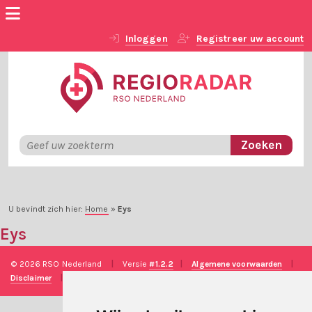
Inloggen
Registreer uw account
U bevindt zich hier:
Home
»
Eys
Eys
© 2026 RSO Nederland
|
Versie
#1.2.2
|
Algemene voorwaarden
|
Disclaimer
|
Privacy verklaring
|
Technische realisatie
Sieronline B.V.