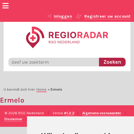
Inloggen
Registreer uw account
U bevindt zich hier:
Home
»
Ermelo
Ermelo
© 2026 RSO Nederland
|
Versie
#1.2.2
|
Algemene voorwaarden
|
Disclaimer
|
Privacy verklaring
|
Technische realisatie
Sieronline B.V.