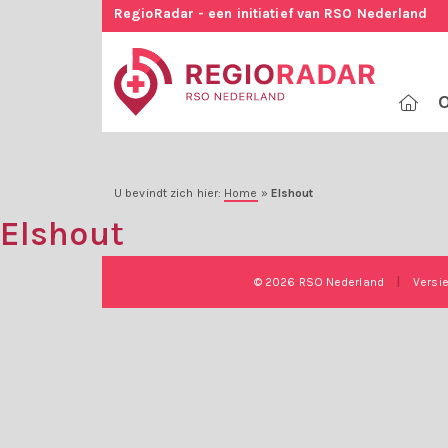
RegioRadar - een initiatief van RSO Nederland
O
U bevindt zich hier:
Home
»
Elshout
Elshout
© 2026 RSO Nederland
|
Versi