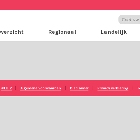
verzicht
Regionaal
Landelijk
e
#1.2.2
|
Algemene voorwaarden
|
Disclaimer
|
Privacy verklaring
|
T