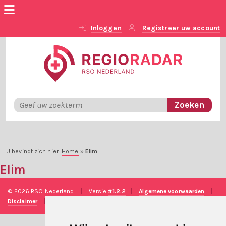
Inloggen
Registreer uw account
U bevindt zich hier:
Home
»
Elim
Elim
© 2026 RSO Nederland
|
Versie
#1.2.2
|
Algemene voorwaarden
|
Disclaimer
|
Privacy verklaring
|
Technische realisatie
Sieronline B.V.