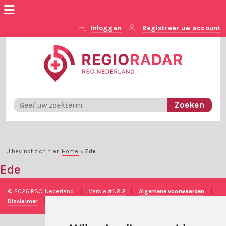
Inloggen
Registreer uw account
U bevindt zich hier:
Home
»
Ede
Ede
© 2026 RSO Nederland
|
Versie
#1.2.2
|
Algemene voorwaarden
|
Disclaimer
|
Privacy verklaring
|
Technische realisatie
Sieronline B.V.