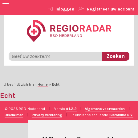
Inloggen
Registreer uw account
U bevindt zich hier:
Home
»
Echt
Echt
© 2026 RSO Nederland
|
Versie
#1.2.2
|
Algemene voorwaarden
|
Disclaimer
|
Privacy verklaring
|
Technische realisatie
Sieronline B.V.