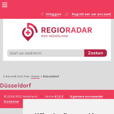
Inloggen
Registreer uw account
U bevindt zich hier:
Home
»
Düsseldorf
Düsseldorf
© 2026 RSO Nederland
|
Versie
#1.2.2
|
Algemene voorwaarden
|
Disclaimer
|
Privacy verklaring
|
Technische realisatie
Sieronline B.V.