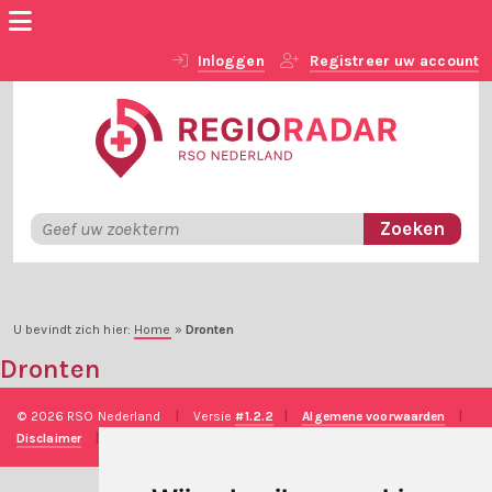
Inloggen
Registreer uw account
U bevindt zich hier:
Home
»
Dronten
Dronten
© 2026 RSO Nederland
|
Versie
#1.2.2
|
Algemene voorwaarden
|
Disclaimer
|
Privacy verklaring
|
Technische realisatie
Sieronline B.V.