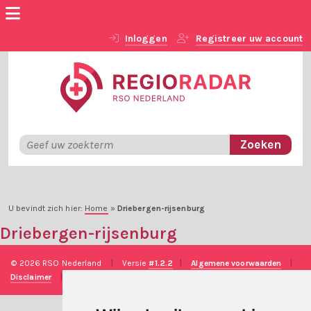
Inloggen
Registreer uw account
U bevindt zich hier:
Home
»
Driebergen-rijsenburg
Driebergen-rijsenburg
© 2026 RSO Nederland
|
Versie
#1.2.2
|
Algemene voorwaarden
|
Disclaimer
|
Privacy verklaring
|
Technische realisatie
Sieronline B.V.