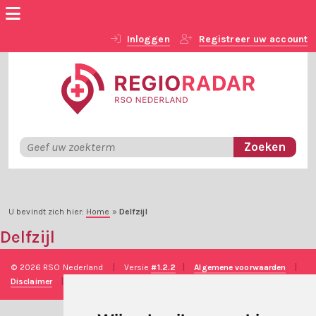
Inloggen
Registreer uw account
U bevindt zich hier:
Home
»
Delfzijl
Delfzijl
© 2026 RSO Nederland
|
Versie
#1.2.2
|
Algemene voorwaarden
|
Disclaimer
|
Privacy verklaring
|
Technische realisatie
Sieronline B.V.