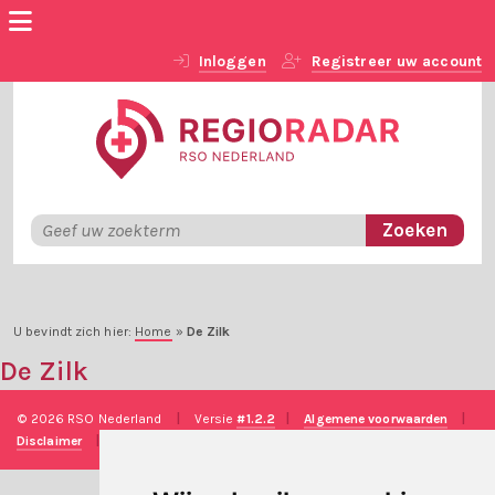
Inloggen
Registreer uw account
U bevindt zich hier:
Home
»
De Zilk
De Zilk
© 2026 RSO Nederland
|
Versie
#1.2.2
|
Algemene voorwaarden
|
Disclaimer
|
Privacy verklaring
|
Technische realisatie
Sieronline B.V.