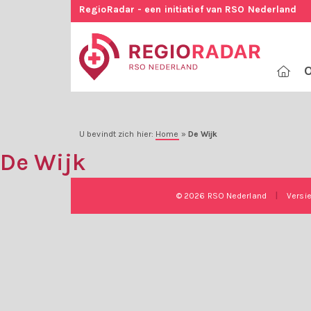
RegioRadar - een initiatief van RSO Nederland
O
U bevindt zich hier:
Home
»
De Wijk
De Wijk
© 2026 RSO Nederland
|
Versi