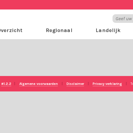
verzicht
Regionaal
Landelijk
e
#1.2.2
|
Algemene voorwaarden
|
Disclaimer
|
Privacy verklaring
|
T