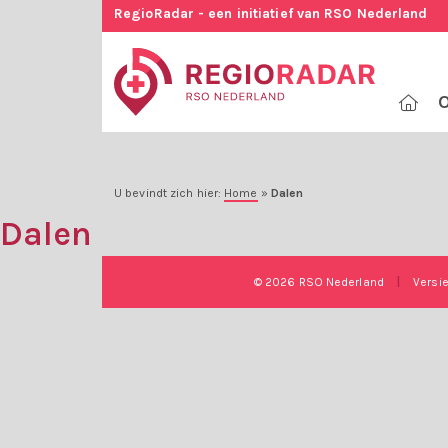
RegioRadar - een initiatief van RSO Nederland
O
U bevindt zich hier:
Home
»
Dalen
Dalen
© 2026 RSO Nederland
|
Versi