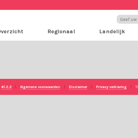
verzicht
Regionaal
Landelijk
e
#1.2.2
|
Algemene voorwaarden
|
Disclaimer
|
Privacy verklaring
|
T