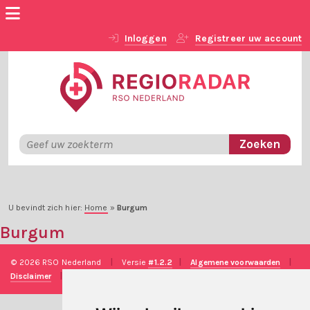
Inloggen
Registreer uw account
U bevindt zich hier:
Home
»
Burgum
Burgum
© 2026 RSO Nederland
|
Versie
#1.2.2
|
Algemene voorwaarden
|
Disclaimer
|
Privacy verklaring
|
Technische realisatie
Sieronline B.V.