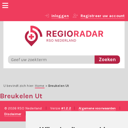
Inloggen
Registreer uw account
U bevindt zich hier:
Home
»
Breukelen Ut
Breukelen Ut
© 2026 RSO Nederland
|
Versie
#1.2.2
|
Algemene voorwaarden
|
Disclaimer
|
Privacy verklaring
|
Technische realisatie
Sieronline B.V.