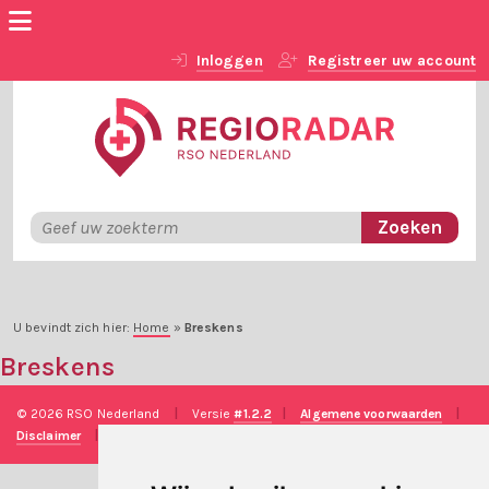
Inloggen
Registreer uw account
U bevindt zich hier:
Home
»
Breskens
Breskens
© 2026 RSO Nederland
|
Versie
#1.2.2
|
Algemene voorwaarden
|
Disclaimer
|
Privacy verklaring
|
Technische realisatie
Sieronline B.V.