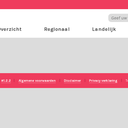
verzicht
Regionaal
Landelijk
e
#1.2.2
|
Algemene voorwaarden
|
Disclaimer
|
Privacy verklaring
|
T