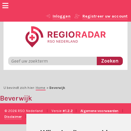
Inloggen
Registreer uw account
U bevindt zich hier:
Home
»
Beverwijk
Beverwijk
© 2026 RSO Nederland
|
Versie
#1.2.2
|
Algemene voorwaarden
|
Disclaimer
|
Privacy verklaring
|
Technische realisatie
Sieronline B.V.