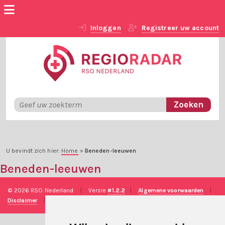
Inloggen
Registreer uw account
U bevindt zich hier:
Home
»
Beneden-leeuwen
Beneden-leeuwen
© 2026 RSO Nederland
|
Versie
#1.2.2
|
Algemene voorwaarden
|
Disclaimer
|
Privacy verklaring
|
Technische realisatie
Sieronline B.V.