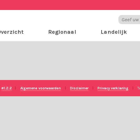
verzicht
Regionaal
Landelijk
e
#1.2.2
|
Algemene voorwaarden
|
Disclaimer
|
Privacy verklaring
|
T