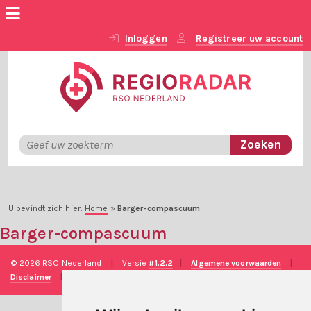
Inloggen
Registreer uw account
U bevindt zich hier:
Home
»
Barger-compascuum
Barger-compascuum
© 2026 RSO Nederland
|
Versie
#1.2.2
|
Algemene voorwaarden
|
Disclaimer
|
Privacy verklaring
|
Technische realisatie
Sieronline B.V.