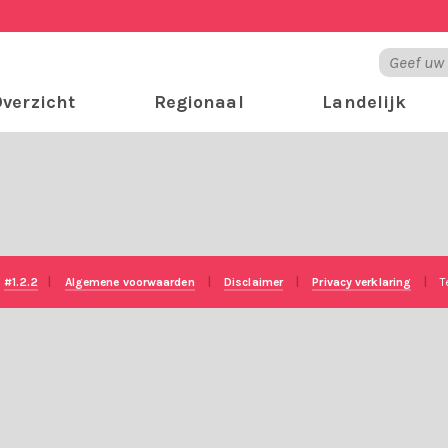
verzicht
Regionaal
Landelijk
e
#1.2.2
|
Algemene voorwaarden
|
Disclaimer
|
Privacy verklaring
|
T