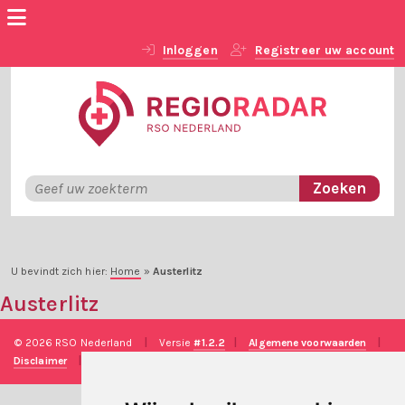
Inloggen
Registreer uw account
U bevindt zich hier:
Home
»
Austerlitz
Austerlitz
© 2026 RSO Nederland
|
Versie
#1.2.2
|
Algemene voorwaarden
|
Disclaimer
|
Privacy verklaring
|
Technische realisatie
Sieronline B.V.