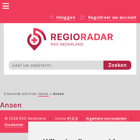
Inloggen
Registreer uw account
U bevindt zich hier:
Home
»
Ansen
Ansen
© 2026 RSO Nederland
|
Versie
#1.2.2
|
Algemene voorwaarden
|
Disclaimer
|
Privacy verklaring
|
Technische realisatie
Sieronline B.V.