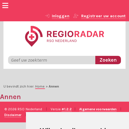
Inloggen
Registreer uw account
U bevindt zich hier:
Home
»
Annen
Annen
© 2026 RSO Nederland
|
Versie
#1.2.2
|
Algemene voorwaarden
|
Disclaimer
|
Privacy verklaring
|
Technische realisatie
Sieronline B.V.