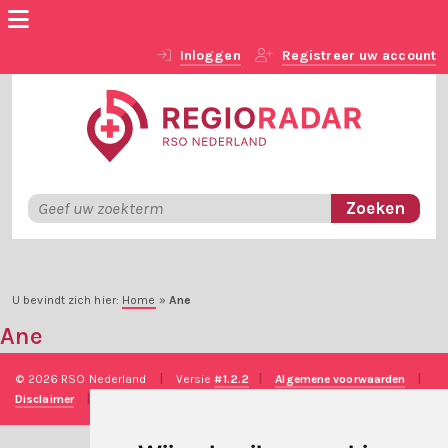
Inloggen
Registreer uw account
U bevindt zich hier:
Home
»
Ane
Ane
© 2026 RSO Nederland
|
Versie
#1.2.2
|
Algemene voorwaarden
|
Disclaimer
|
Privacy verklaring
|
Technische realisatie
Sieronline B.V.