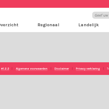
verzicht
Regionaal
Landelijk
e
#1.2.2
|
Algemene voorwaarden
|
Disclaimer
|
Privacy verklaring
|
T