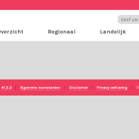
verzicht
Regionaal
Landelijk
e
#1.2.2
|
Algemene voorwaarden
|
Disclaimer
|
Privacy verklaring
|
T