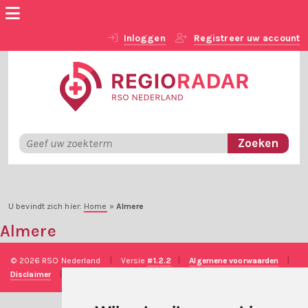
Inloggen
Registreer uw account
U bevindt zich hier:
Home
»
Almere
Almere
© 2026 RSO Nederland
|
Versie
#1.2.2
|
Algemene voorwaarden
|
Disclaimer
|
Privacy verklaring
|
Technische realisatie
Sieronline B.V.