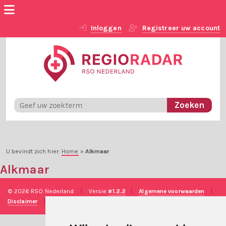
Inloggen
Registreer uw account
U bevindt zich hier:
Home
»
Alkmaar
Alkmaar
© 2026 RSO Nederland
|
Versie
#1.2.2
|
Algemene voorwaarden
|
Disclaimer
|
Privacy verklaring
|
Technische realisatie
Sieronline B.V.