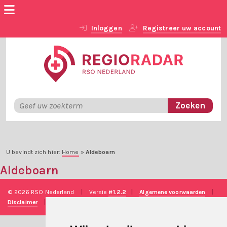
Inloggen
Registreer uw account
U bevindt zich hier:
Home
»
Aldeboarn
Aldeboarn
© 2026 RSO Nederland
|
Versie
#1.2.2
|
Algemene voorwaarden
|
Disclaimer
|
Privacy verklaring
|
Technische realisatie
Sieronline B.V.