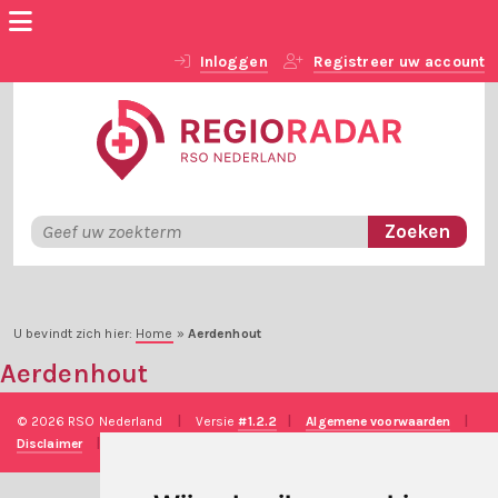
Inloggen
Registreer uw account
U bevindt zich hier:
Home
»
Aerdenhout
Aerdenhout
© 2026 RSO Nederland
|
Versie
#1.2.2
|
Algemene voorwaarden
|
Disclaimer
|
Privacy verklaring
|
Technische realisatie
Sieronline B.V.