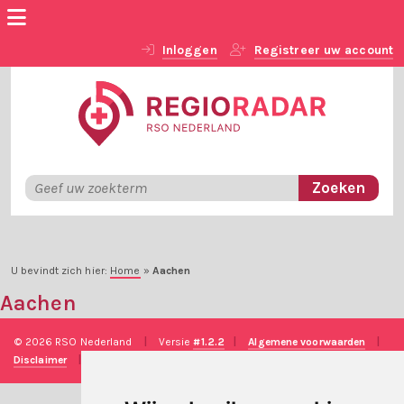
Inloggen
Registreer uw account
U bevindt zich hier:
Home
»
Aachen
Aachen
© 2026 RSO Nederland
|
Versie
#1.2.2
|
Algemene voorwaarden
|
Disclaimer
|
Privacy verklaring
|
Technische realisatie
Sieronline B.V.