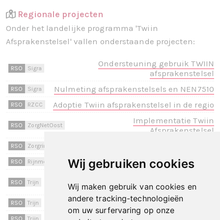
Regionale projecten
Onder het landelijke programma 'Twiin
Afsprakenstelsel' vallen onderstaande projecten:
Ondersteuning gebruik TWIIN
RSO
Sigra
afsprakenstelsel
Nulmeting afsprakenstelsels en NEN7510
RSO
Sigra
Adoptie Twiin afsprakenstelsel in de regio
RSO
RZCC
Implementatie Twiin
RSO
ZorgNetOost
Afsprakenstelsel
Twiin
RSO
Zorgring
Wij gebruiken cookies
Implementatie Twiin regio Rijnmond
RSO
RijnmondNet
Transformatie digitalisering en
RSO
Trijn
Wij maken gebruik van cookies en
databeschikbaarheid
andere tracking-technologieën
Generieke voorzieningen
RSO
Trijn
om uw surfervaring op onze
0-meting Twiin
RSO
Trijn